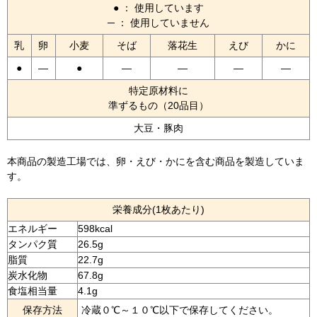
● ： 使用しています
─ ： 使用していません
乳
卵
小麦
そば
落花生
えび
かに
●
—
●
—
—
—
—
特定原材料に
準ずるもの（20品目）
大豆・豚肉
本商品の製造工場では、卵・えび・かにを含む商品を製造していま
す。
栄養成分(1枚あたり)
エネルギー
598kcal
タンパク質
26.5g
脂質
22.7g
炭水化物
67.8g
食塩相当量
4.1g
保存方法
冷蔵０℃～１０℃以下で保存してください。